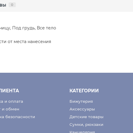
вы
0
чицу, Под грудь, Все тело
сти от места нанесения
ЛИЕНТА
КАТЕГОРИИ
а и оплата
Бижутерия
т и обмен
Аксессуары
ка безопасности
Детские товары
Сумки, рюкзаки
Канцелярия