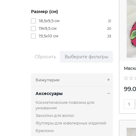
Размер (см)
18,5х9,5 см
21
19х9,5 см
20
19,5х10 см
23
Сбросить
Выберите фильтры
Маск
Бижутерия
99.0
Аксессуары
Косметические повязки для
умывания
Заколки для волос
Футляры для ювелирных изделий
Брелоки