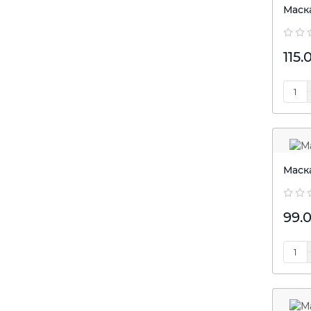
Маск
115.
Маск
99.0