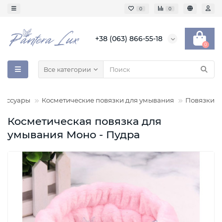
0
0
+38 (063) 866-55-18
0
Все категории
сессуары
Косметические повязки для умывания
Повязки
Косметическая повязка для
умывания Моно - Пудра