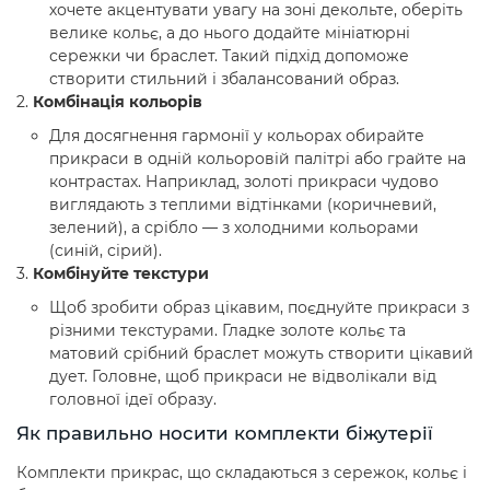
хочете акцентувати увагу на зоні декольте, оберіть
велике кольє, а до нього додайте мініатюрні
сережки чи браслет. Такий підхід допоможе
створити стильний і збалансований образ.
Комбінація кольорів
Для досягнення гармонії у кольорах обирайте
прикраси в одній кольоровій палітрі або грайте на
контрастах. Наприклад, золоті прикраси чудово
виглядають з теплими відтінками (коричневий,
зелений), а срібло — з холодними кольорами
(синій, сірий).
Комбінуйте текстури
Щоб зробити образ цікавим, поєднуйте прикраси з
різними текстурами. Гладке золоте кольє та
матовий срібний браслет можуть створити цікавий
дует. Головне, щоб прикраси не відволікали від
головної ідеї образу.
Як правильно носити комплекти біжутерії
Комплекти прикрас, що складаються з сережок, кольє і