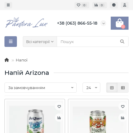
0
0
+38 (063) 866-55-18
0
Всі категорії
Напої
Напій Arizona