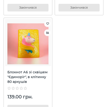
Закінчився
Закінчився
Блокнот А6 зі сквішем
"Єдиноріг", в клітинку
80 аркушів
139.00 грн.