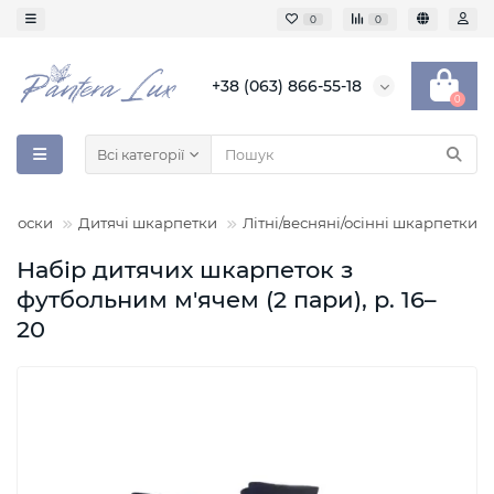
0
0
+38 (063) 866-55-18
0
Всі категорії
Носки
Дитячі шкарпетки
Літні/весняні/осінні шкарпетки
Набір дитячих шкарпеток з
футбольним м'ячем (2 пари), р. 16–
20