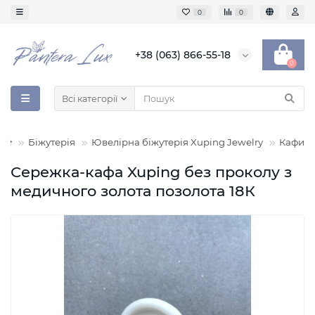
0
0
+38 (063) 866-55-18
0
Всі категорії
Біжутерія
Ювелірна біжутерія Xuping Jewelry
Кафи
Сережка-кафа Xuping без проколу з
медичного золота позолота 18К