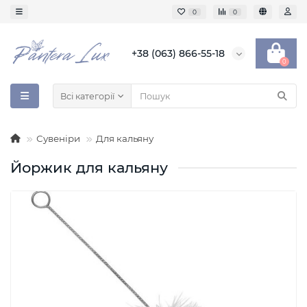
0
0
+38 (063) 866-55-18
0
Всі категорії
Сувеніри
Для кальяну
Йоржик для кальяну