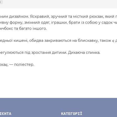
0
ним дизайном. Яскравий, зручний та місткий рюкзак, який пі
ивну форму, змінний одяг, іграшки, брати із собою у садок 
нчбокс та багато іншого.
едньої кишені, обидва закриваються на блискавку, також є дві
егулюються під зростання дитини. Дихаюча спинка.
кає, — поліестер.
ІЄНТА
КАТЕГОРІЇ