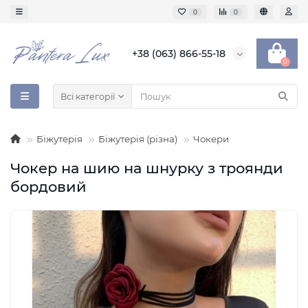
0
0
+38 (063) 866-55-18
0
Всі категорії
Біжутерія
Біжутерія (різна)
Чокери
Чокер на шию на шнурку з троянди
бордовий